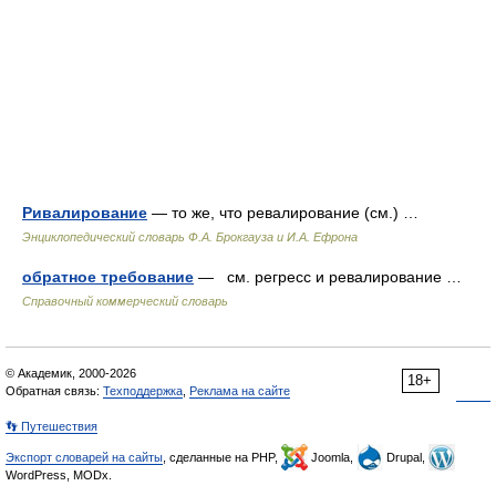
Ривалирование
— то же, что ревалирование (см.) …
Энциклопедический словарь Ф.А. Брокгауза и И.А. Ефрона
обратное требование
— см. регресс и ревалирование …
Справочный коммерческий словарь
© Академик, 2000-2026
18+
Обратная связь:
Техподдержка
,
Реклама на сайте
👣 Путешествия
Экспорт словарей на сайты
, сделанные на PHP,
Joomla,
Drupal,
WordPress, MODx.